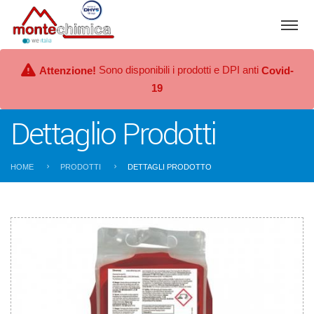
Sono disponibili i prodotti e DPI anti
Attenzione!
Covid-
19
Dettaglio Prodotti
HOME
PRODOTTI
DETTAGLI PRODOTTO