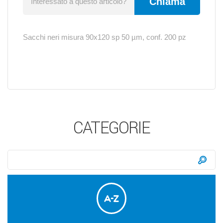
Chiama
Interessato a questo articolo?
Sacchi neri misura 90x120 sp 50
µm, conf. 200 pz
CATEGORIE
Ricerca:
Ce