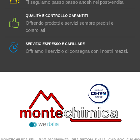
Ti seguiamo passo passo anceh nel postvendita
QUALITÀ E CONTROLLO GARANTITI
Offrendo prodotti e servizi sempre precisi e
controllati
SERVIZIO ESPRESSO E CAPILLARE
Offriamo il servizio di consegna con i nostri mezzi.
MONTECHIMICA SRL - P.IVA 01045980479 - REA PISTOIA 114642 - CAP. SOC. € 10.400