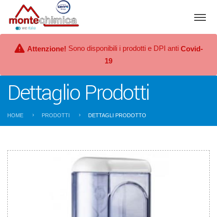
Sono disponibili i prodotti e DPI anti
Attenzione!
Covid-
19
Dettaglio Prodotti
HOME
PRODOTTI
DETTAGLI PRODOTTO