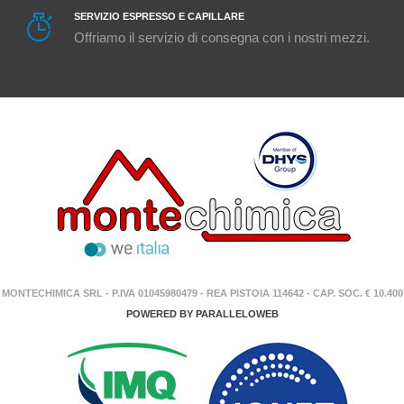
SERVIZIO ESPRESSO E CAPILLARE
Offriamo il servizio di consegna con i nostri mezzi.
MONTECHIMICA SRL - P.IVA 01045980479 - REA PISTOIA 114642 - CAP. SOC. € 10.400
POWERED BY
PARALLELOWEB