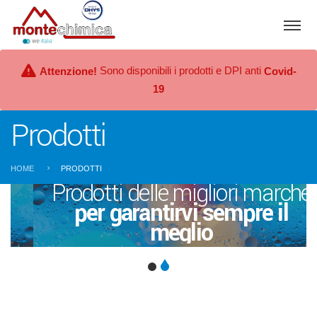
Sono disponibili i prodotti e DPI anti
Attenzione!
Covid-
19
Prodotti
HOME
PRODOTTI
Prodotti delle migliori marche
per garantirvi sempre il
meglio