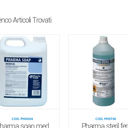
enco Articoli Trovati
COD. PHSO04
COD. PHST00
harma soap med
Pharma steril ferr