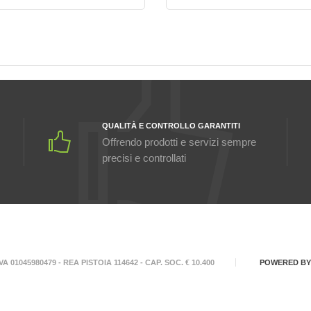
QUALITÀ E CONTROLLO GARANTITI
Offrendo prodotti e servizi sempre
precisi e controllati
A 01045980479 - REA PISTOIA 114642 - CAP. SOC. € 10.400
POWERED B