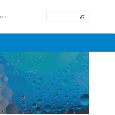
Ricerca:
Cerca
TATTI
rche
eglio