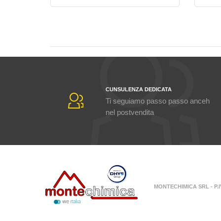
CUNSULENZA DEDICATA
Ti seguiamo passo passo anceh
nel postvendita
MONTECHIMICA SRL - P.IV