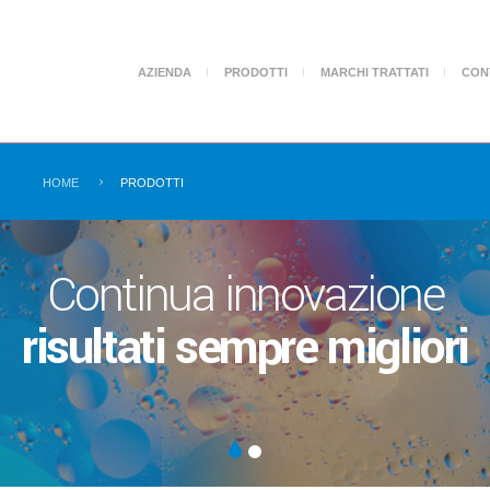
AZIENDA
PRODOTTI
MARCHI TRATTATI
CON
Sono disponibili i prodotti e DPI anti
Attenzione!
Covid-19
HOME
PRODOTTI
Prodotti delle migliori ma
per garantirvi sempre il m