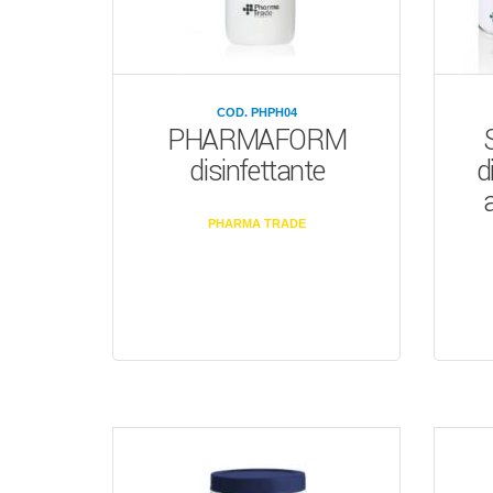
COD. PHPH04
PHARMAFORM
disinfettante
d
a
PHARMA TRADE