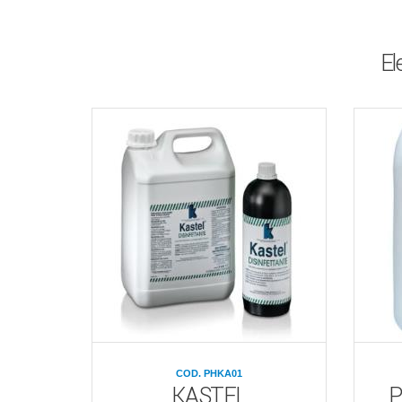
El
COD. PHKA01
KASTEL
P