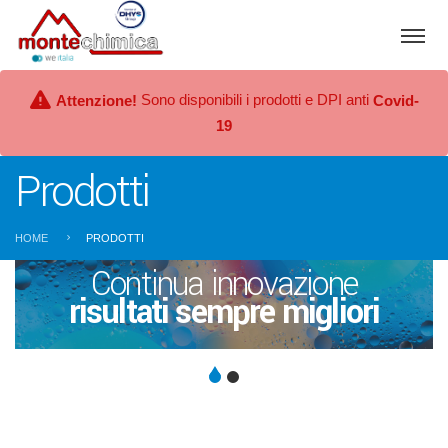
Sono disponibili i prodotti e DPI anti
Attenzione!
Covid-
19
Prodotti
HOME
PRODOTTI
Continua innovazione
risultati sempre migliori